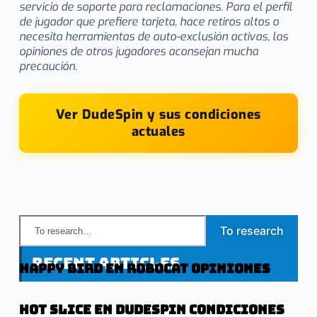
servicio de soporte para reclamaciones. Para el perfil
de jugador que prefiere tarjeta, hace retiros altos o
necesita herramientas de auto-exclusión activas, las
opiniones de otros jugadores aconsejan mucha
precaución.
Ver DudeSpin y sus condiciones
actuales
To research
Recent articles
Happy Bird en Robocat opiniones
Hot Slice en Dudespin condiciones