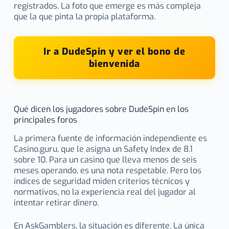
registrados. La foto que emerge es más compleja
que la que pinta la propia plataforma.
Ir a DudeSpin y ver el bono de
bienvenida
Qué dicen los jugadores sobre DudeSpin en los
principales foros
La primera fuente de información independiente es
Casino.guru, que le asigna un Safety Index de 8.1
sobre 10. Para un casino que lleva menos de seis
meses operando, es una nota respetable. Pero los
índices de seguridad miden criterios técnicos y
normativos, no la experiencia real del jugador al
intentar retirar dinero.
En AskGamblers, la situación es diferente. La única