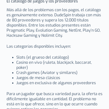
El catálogo de juegos y los proveedores
Más allá de los problemas con los pagos, el catálogo
es genuinamente extenso. DudeSpin trabaja con más
de 80 proveedores y supera los 12.000 títulos
disponibles. Entre los estudios presentes están
Pragmatic Play, Evolution Gaming, NetEnt, Play’n GO,
Hacksaw Gaming y Nolimit City.
Las categorías disponibles incluyen:
Slots (el grueso del catálogo)
Casino en vivo (ruleta, blackjack, baccarat,
poker)
Crash games (Aviator y similares)
Juegos de mesa clásicos
Juegos en exclusiva de algunos proveedores
Para un jugador que busca variedad pura, la oferta es
difícilmente igualable en cantidad. El problema no
está en lo que ofrece, sino en lo que ocurre cuando