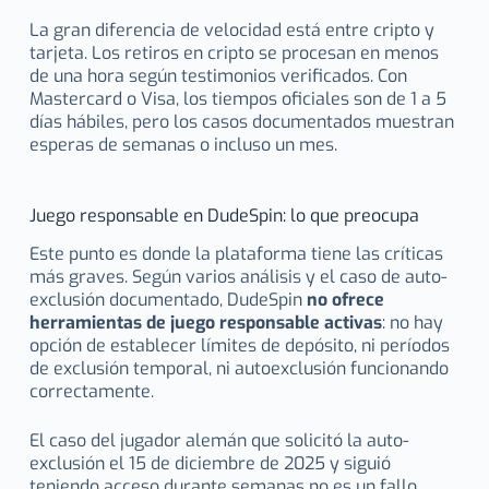
La gran diferencia de velocidad está entre cripto y
tarjeta. Los retiros en cripto se procesan en menos
de una hora según testimonios verificados. Con
Mastercard o Visa, los tiempos oficiales son de 1 a 5
días hábiles, pero los casos documentados muestran
esperas de semanas o incluso un mes.
Juego responsable en DudeSpin: lo que preocupa
Este punto es donde la plataforma tiene las críticas
más graves. Según varios análisis y el caso de auto-
exclusión documentado, DudeSpin
no ofrece
herramientas de juego responsable activas
: no hay
opción de establecer límites de depósito, ni períodos
de exclusión temporal, ni autoexclusión funcionando
correctamente.
El caso del jugador alemán que solicitó la auto-
exclusión el 15 de diciembre de 2025 y siguió
teniendo acceso durante semanas no es un fallo