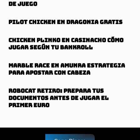
de juego
Pilot Chicken en Dragonia gratis
Chicken Plinko en CasiNacho cómo
jugar según tu bankroll
Marble Race en Amunra estrategia
para apostar con cabeza
Robocat retiro: prepara tus
documentos antes de jugar el
primer euro