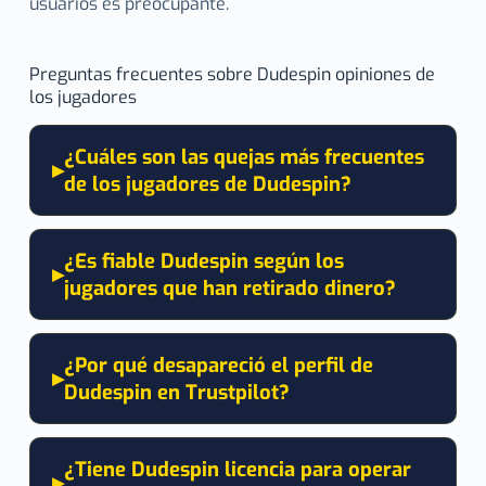
usuarios es preocupante.
Preguntas frecuentes sobre Dudespin opiniones de
los jugadores
¿Cuáles son las quejas más frecuentes
▸
de los jugadores de Dudespin?
¿Es fiable Dudespin según los
▸
jugadores que han retirado dinero?
¿Por qué desapareció el perfil de
▸
Dudespin en Trustpilot?
¿Tiene Dudespin licencia para operar
▸