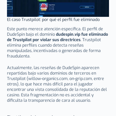
El caso Trustpilot: por qué el perfil fue eliminado
Este punto merece atención específica. El perfil de
DudeSpin bajo el dominio
dudespin.vip fue eliminado
de Trustpilot por violar sus directrices
. Trustpilot
elimina perfiles cuando detecta reseñas
manipuladas, incentivadas o generadas de forma
fraudulenta.
Actualmente, las reseñas de DudeSpin aparecen
repartidas bajo varios dominios de terceros en
Trustpilot (willow-organics.com, on-grip.com, entre
otros), lo que hace más difícil para el jugador
encontrar una vista consolidada de la reputación del
casino. Esta fragmentación no es accidental y
dificulta la transparencia de cara al usuario.