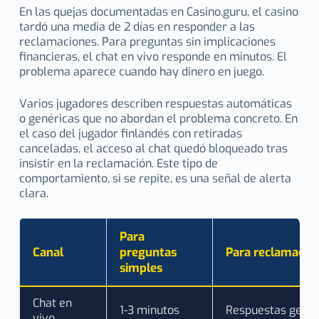
En las quejas documentadas en Casino.guru, el casino
tardó una media de 2 días en responder a las
reclamaciones. Para preguntas sin implicaciones
financieras, el chat en vivo responde en minutos. El
problema aparece cuando hay dinero en juego.
Varios jugadores describen respuestas automáticas
o genéricas que no abordan el problema concreto. En
el caso del jugador finlandés con retiradas
canceladas, el acceso al chat quedó bloqueado tras
insistir en la reclamación. Este tipo de
comportamiento, si se repite, es una señal de alerta
clara.
Para
Canal
preguntas
Para reclamacio
simples
Chat en
1-3 minutos
Respuestas genér
vivo