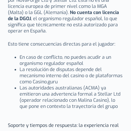
por NovaForge Ltd y Stellar Ltd. Esta no es una
licencia europea de primer nivel como la MGA
(Malta) o la GGL (Alemania).
No cuenta con licencia
de la DGOJ
, el organismo regulador español, lo que
significa que técnicamente no está autorizado para
operar en España.
Esto tiene consecuencias directas para el jugador:
En caso de conflicto, no puedes acudir a un
organismo regulador español
La resolución de disputas depende del
mecanismo interno del casino o de plataformas
como Casino.guru
Las autoridades australianas (ACMA) ya
emitieron una advertencia formal a Stellar Ltd
(operador relacionado con Malina Casino), lo
que pone en contexto la trayectoria del grupo
Soporte y tiempos de respuesta: la experiencia real