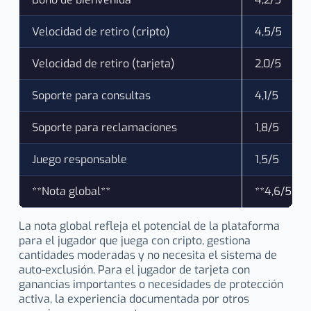
Velocidad de retiro (cripto)
4,5/5
Velocidad de retiro (tarjeta)
2,0/5
Soporte para consultas
4,1/5
Soporte para reclamaciones
1,8/5
Juego responsable
1,5/5
**Nota global**
**4,6/5**
La nota global refleja el potencial de la plataforma
para el jugador que juega con cripto, gestiona
cantidades moderadas y no necesita el sistema de
auto-exclusión. Para el jugador de tarjeta con
ganancias importantes o necesidades de protección
activa, la experiencia documentada por otros