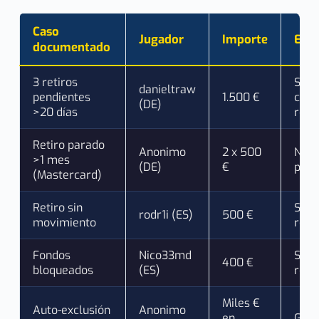
Caso
Jugador
Importe
Est
documentado
3 retiros
Sin
danieltraw
pendientes
1.500 €
conf
(DE)
>20 días
rece
Retiro parado
Anonimo
2 x 500
No
>1 mes
(DE)
€
pag
(Mastercard)
Retiro sin
Sin
rodr1i (ES)
500 €
movimiento
reso
Fondos
Nico33md
Sin
400 €
bloqueados
(ES)
reso
Miles €
Auto-exclusión
Anonimo
en
Grav