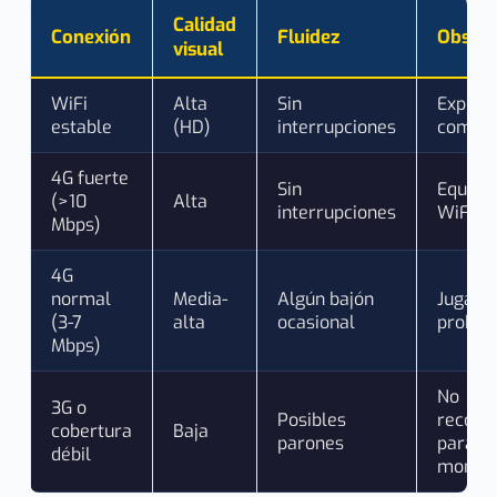
Calidad
Conexión
Fluidez
Observ
visual
WiFi
Alta
Sin
Experie
estable
(HD)
interrupciones
comple
4G fuerte
Sin
Equival
(>10
Alta
interrupciones
WiFi
Mbps)
4G
normal
Media-
Algún bajón
Jugable
(3-7
alta
ocasional
proble
Mbps)
No
3G o
Posibles
recom
cobertura
Baja
parones
para re
débil
money