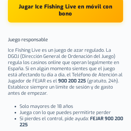
Jugar Ice Fishing Live en móvil con
bono
Juego responsable
Ice Fishing Live es un juego de azar regulado. La
DGOJ (Dirección General de Ordenación del Juego)
regula los casinos online que operan legalmente en
España. Si en algún momento sientes que el juego
está afectando tu día a día, el Teléfono de Atención al
Jugador de FEJAR es el
900 200 225
(gratuito, 24h).
Establece siempre un límite de sesión y de gasto
antes de empezar.
Solo mayores de 18 años
Juega con lo que puedes permitirte perder
Si pierdes el control, pide ayuda:
FEJAR 900 200
225