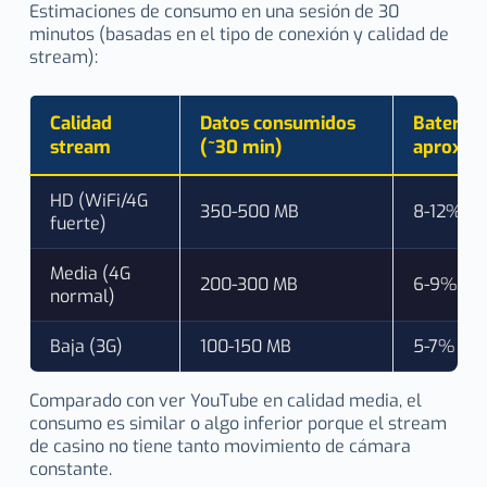
Estimaciones de consumo en una sesión de 30
minutos (basadas en el tipo de conexión y calidad de
stream):
Calidad
Datos consumidos
Batería
stream
(~30 min)
aproxim
HD (WiFi/4G
350-500 MB
8-12%
fuerte)
Media (4G
200-300 MB
6-9%
normal)
Baja (3G)
100-150 MB
5-7%
Comparado con ver YouTube en calidad media, el
consumo es similar o algo inferior porque el stream
de casino no tiene tanto movimiento de cámara
constante.