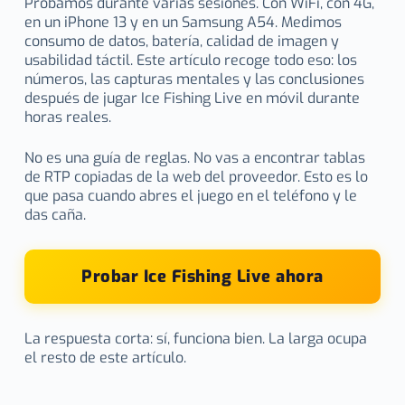
Probamos durante varias sesiones. Con WiFi, con 4G,
en un iPhone 13 y en un Samsung A54. Medimos
consumo de datos, batería, calidad de imagen y
usabilidad táctil. Este artículo recoge todo eso: los
números, las capturas mentales y las conclusiones
después de jugar Ice Fishing Live en móvil durante
horas reales.
No es una guía de reglas. No vas a encontrar tablas
de RTP copiadas de la web del proveedor. Esto es lo
que pasa cuando abres el juego en el teléfono y le
das caña.
Probar Ice Fishing Live ahora
La respuesta corta: sí, funciona bien. La larga ocupa
el resto de este artículo.