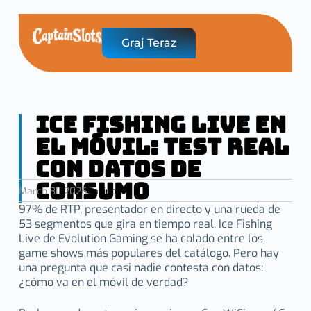
Graj Teraz
Ice Fishing Live en
el móvil: test real
con datos de
consumo
March 31, 2026
Casino
97% de RTP, presentador en directo y una rueda de
53 segmentos que gira en tiempo real. Ice Fishing
Live de Evolution Gaming se ha colado entre los
game shows más populares del catálogo. Pero hay
una pregunta que casi nadie contesta con datos:
¿cómo va en el móvil de verdad?