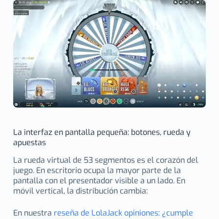
La interfaz en pantalla pequeña: botones, rueda y
apuestas
La rueda virtual de 53 segmentos es el corazón del
juego. En escritorio ocupa la mayor parte de la
pantalla con el presentador visible a un lado. En
móvil vertical, la distribución cambia:
En nuestra
reseña de LolaJack opiniones: ¿cumple