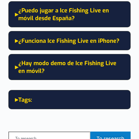
¿Puedo jugar a Ice Fishing Live en
▸
móvil desde España?
▸
¿Funciona Ice Fishing Live en iPhone?
¿Hay modo demo de Ice Fishing Live
▸
en móvil?
▸
Tags:
To research