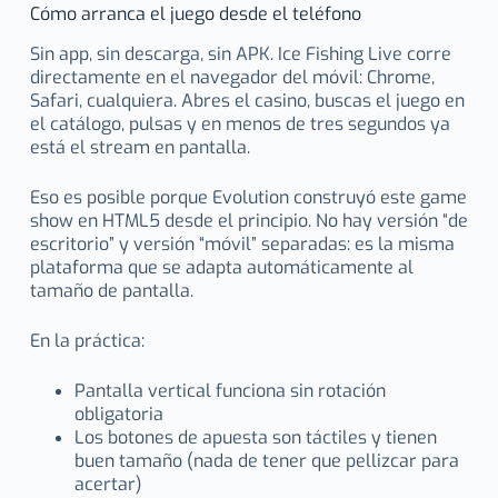
Cómo arranca el juego desde el teléfono
Sin app, sin descarga, sin APK. Ice Fishing Live corre
directamente en el navegador del móvil: Chrome,
Safari, cualquiera. Abres el casino, buscas el juego en
el catálogo, pulsas y en menos de tres segundos ya
está el stream en pantalla.
Eso es posible porque Evolution construyó este game
show en HTML5 desde el principio. No hay versión “de
escritorio” y versión “móvil” separadas: es la misma
plataforma que se adapta automáticamente al
tamaño de pantalla.
En la práctica:
Pantalla vertical funciona sin rotación
obligatoria
Los botones de apuesta son táctiles y tienen
buen tamaño (nada de tener que pellizcar para
acertar)