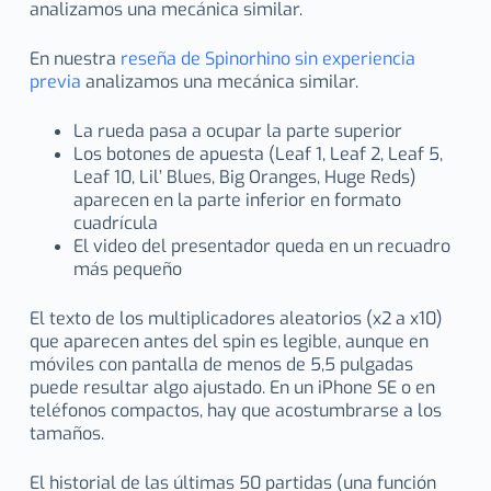
analizamos una mecánica similar.
En nuestra
reseña de Spinorhino sin experiencia
previa
analizamos una mecánica similar.
La rueda pasa a ocupar la parte superior
Los botones de apuesta (Leaf 1, Leaf 2, Leaf 5,
Leaf 10, Lil’ Blues, Big Oranges, Huge Reds)
aparecen en la parte inferior en formato
cuadrícula
El video del presentador queda en un recuadro
más pequeño
El texto de los multiplicadores aleatorios (x2 a x10)
que aparecen antes del spin es legible, aunque en
móviles con pantalla de menos de 5,5 pulgadas
puede resultar algo ajustado. En un iPhone SE o en
teléfonos compactos, hay que acostumbrarse a los
tamaños.
El historial de las últimas 50 partidas (una función