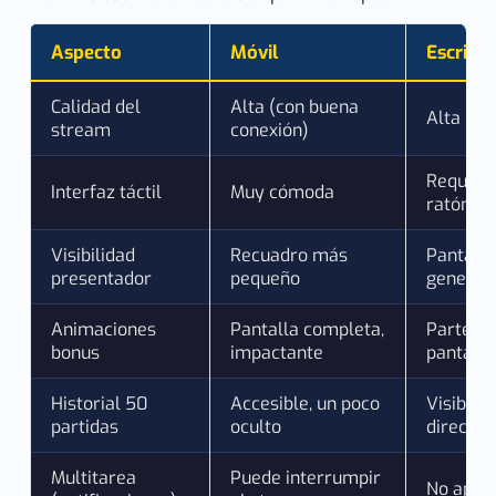
Aspecto
Móvil
Escritor
Calidad del
Alta (con buena
Alta
stream
conexión)
Requier
Interfaz táctil
Muy cómoda
ratón/te
Visibilidad
Recuadro más
Pantalla
presentador
pequeño
generos
Animaciones
Pantalla completa,
Parte de
bonus
impactante
pantalla
Historial 50
Accesible, un poco
Visible
partidas
oculto
directa
Multitarea
Puede interrumpir
No aplic