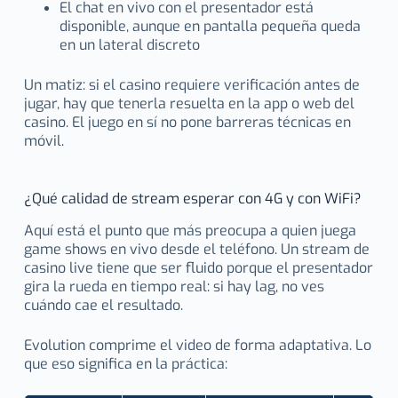
El chat en vivo con el presentador está
disponible, aunque en pantalla pequeña queda
en un lateral discreto
Un matiz: si el casino requiere verificación antes de
jugar, hay que tenerla resuelta en la app o web del
casino. El juego en sí no pone barreras técnicas en
móvil.
¿Qué calidad de stream esperar con 4G y con WiFi?
Aquí está el punto que más preocupa a quien juega
game shows en vivo desde el teléfono. Un stream de
casino live tiene que ser fluido porque el presentador
gira la rueda en tiempo real: si hay lag, no ves
cuándo cae el resultado.
Evolution comprime el video de forma adaptativa. Lo
que eso significa en la práctica: