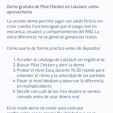
Demo gratuita de Pilot Chicken en LolaJack: cómo
aprovecharla
La versión demo permite jugar con saldo ficticio sin
crear cuenta. Funciona igual que el juego real en
mecánica, visuales y comportamiento del RNG. La
única diferencia: no se generan ganancias reales.
Cómo usarla de forma práctica antes de depositar:
Acceder al catálogo de LolaJack sin registrarse
Buscar Pilot Chicken y abrir la demo
Probar el nivel Easy durante 15-20 rounds para
entender el ritmo y la velocidad de las partidas
Pasar al nivel Medium y observar la diferencia
en multiplicadores
Decidir con cuál de los tres niveles te sientes
cómodo antes de usar dinero real
En el modo demo no existe auto cash-out