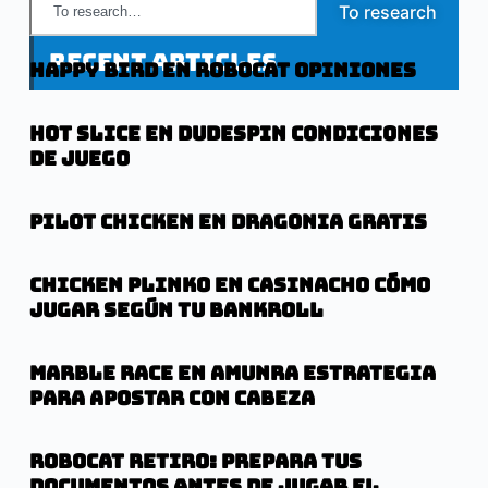
To research
Recent articles
Happy Bird en Robocat opiniones
Hot Slice en Dudespin condiciones
de juego
Pilot Chicken en Dragonia gratis
Chicken Plinko en CasiNacho cómo
jugar según tu bankroll
Marble Race en Amunra estrategia
para apostar con cabeza
Robocat retiro: prepara tus
documentos antes de jugar el