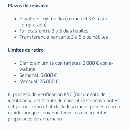
Plazos de retirada:
E-wallets: mismo día (cuando el KYC está
completado)
Tarjetas: entre 3 y 5 días hábiles
Transferencia bancaria: 3 a 5 días hábiles
Límites de retiro:
Diario: sin límite con tarjetas; 2.000 € con e-
wallets
Semanal: 5.000 €
Mensual: 25.000 €
El proceso de verificación KYC (documento de
identidad y justificante de domicilio) se activa antes
del primer retiro. LolaJack describe el proceso como
rápido, aunque conviene tener los documentos
preparados de antemano.