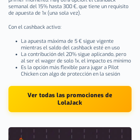
semanal del 15% hasta 300 €, que tiene un requisito
de apuesta de 1x (una sola vez).
Con el cashback activo:
La apuesta máxima de 5 € sigue vigente
mientras el saldo del cashback esté en uso
La contribución del 20% sigue aplicando, pero
al ser el wager de solo 1x, el impacto es mínimo
Es la opción más flexible para jugar a Pilot
Chicken con algo de protección en la sesión
Ver todas las promociones de
LolaJack