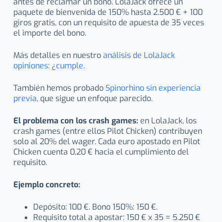
antes de reclamar un bono. LolaJack ofrece un
paquete de bienvenida de 150% hasta 2.500 € + 100
giros gratis, con un requisito de apuesta de 35 veces
el importe del bono.
Más detalles en nuestro
análisis de LolaJack
opiniones: ¿cumple
.
También hemos probado
Spinorhino sin experiencia
previa
, que sigue un enfoque parecido.
El problema con los crash games:
en LolaJack, los
crash games (entre ellos Pilot Chicken) contribuyen
solo al 20% del wager. Cada euro apostado en Pilot
Chicken cuenta 0,20 € hacia el cumplimiento del
requisito.
Ejemplo concreto:
Depósito: 100 €. Bono 150%: 150 €.
Requisito total a apostar: 150 € x 35 = 5.250 €