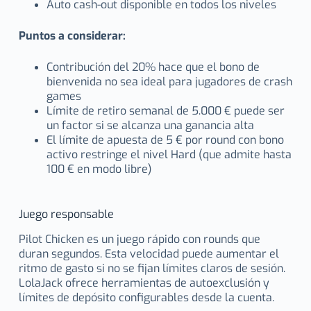
Auto cash-out disponible en todos los niveles
Puntos a considerar:
Contribución del 20% hace que el bono de
bienvenida no sea ideal para jugadores de crash
games
Límite de retiro semanal de 5.000 € puede ser
un factor si se alcanza una ganancia alta
El límite de apuesta de 5 € por round con bono
activo restringe el nivel Hard (que admite hasta
100 € en modo libre)
Juego responsable
Pilot Chicken es un juego rápido con rounds que
duran segundos. Esta velocidad puede aumentar el
ritmo de gasto si no se fijan límites claros de sesión.
LolaJack ofrece herramientas de autoexclusión y
límites de depósito configurables desde la cuenta.