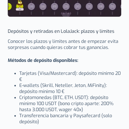
Depósitos y retiradas en LolaJack: plazos y límites
Conocer los plazos y límites antes de empezar evita
sorpresas cuando quieras cobrar tus ganancias.
Métodos de depósito disponibles:
Tarjetas (Visa/Mastercard): depósito mínimo 20
€
E-wallets (Skrill, Neteller, Jeton, MiFinity):
depósito mínimo 10 €
Criptomonedas (BTC, ETH, USDT): depósito
mínimo 100 USDT (bono cripto aparte: 200%
hasta 3.000 USDT, wager 40x)
Transferencia bancaria y Paysafecard (solo
depósito)