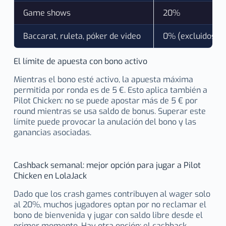
Game shows
20%
Baccarat, ruleta, póker de video
0% (excluidos)
El límite de apuesta con bono activo
Mientras el bono esté activo, la apuesta máxima
permitida por ronda es de 5 €. Esto aplica también a
Pilot Chicken: no se puede apostar más de 5 € por
round mientras se usa saldo de bonus. Superar este
límite puede provocar la anulación del bono y las
ganancias asociadas.
Cashback semanal: mejor opción para jugar a Pilot
Chicken en LolaJack
Dado que los crash games contribuyen al wager solo
al 20%, muchos jugadores optan por no reclamar el
bono de bienvenida y jugar con saldo libre desde el
primer momento. Hay otra opción: el cashback